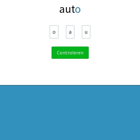
aut
o
o
a
u