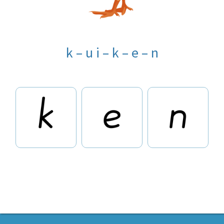
k – u i – k – e – n